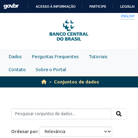
Skip to main content
ACESSO À INFORMAÇÃO
PARTICIPE
LEGISLAÇ
IR
ENGLISH
PARA
O
CONTEÚDO
Dados
Perguntas Frequentes
Tutoriais
Contato
Sobre o Portal
Conjuntos de dados
Ordenar por