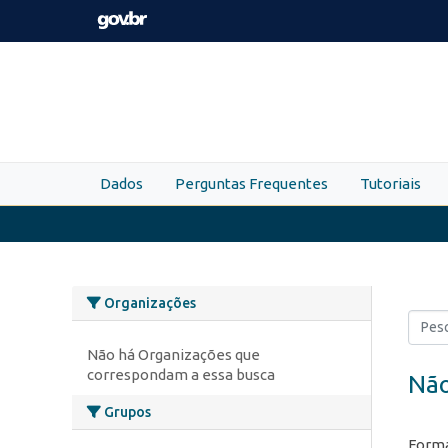
Skip to main content
Dados
Perguntas Frequentes
Tutoriais
Organizações
Não há Organizações que
correspondam a essa busca
Não
Grupos
Forma