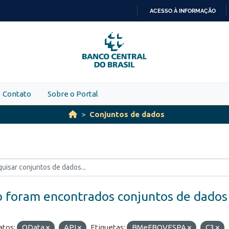
ACESSO À INFORMAÇÃO
IR
PARA
O
CONTEÚDO
Contato
Sobre o Portal
Conjuntos de dados
 foram encontrados conjuntos de dados
tos:
OData
API
Etiquetas:
BMeFBOVESPA
C3