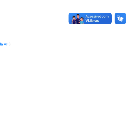
a API
).