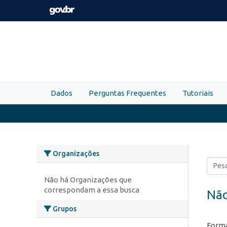
Skip to main content
Dados
Perguntas Frequentes
Tutoriais
Organizações
Não há Organizações que
correspondam a essa busca
Não
Grupos
Forma