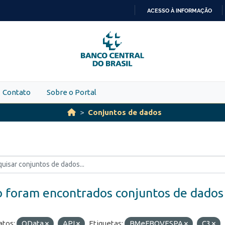
ACESSO À INFORMAÇÃO
IR
PARA
O
CONTEÚDO
Contato
Sobre o Portal
Conjuntos de dados
 foram encontrados conjuntos de dados
tos:
OData
API
Etiquetas:
BMeFBOVESPA
C3