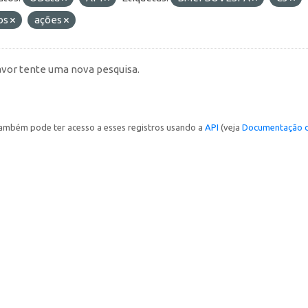
os
ações
avor tente uma nova pesquisa.
ambém pode ter acesso a esses registros usando a
API
(veja
Documentação d