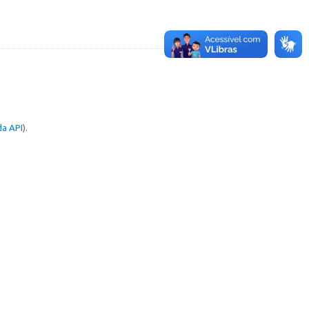
a API
).