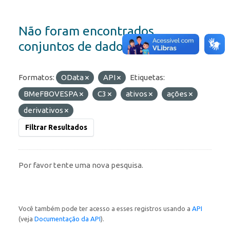
Não foram encontrados
conjuntos de dados
Formatos:
OData
API
Etiquetas:
BMeFBOVESPA
C3
ativos
ações
derivativos
Filtrar Resultados
Por favor tente uma nova pesquisa.
Você também pode ter acesso a esses registros usando a
API
(veja
Documentação da API
).