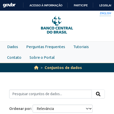
Skip to main content
ACESSO À INFORMAÇÃO
PARTICIPE
LEGISLAÇ
IR
ENGLISH
PARA
O
CONTEÚDO
Dados
Perguntas Frequentes
Tutoriais
Contato
Sobre o Portal
Conjuntos de dados
Ordenar por