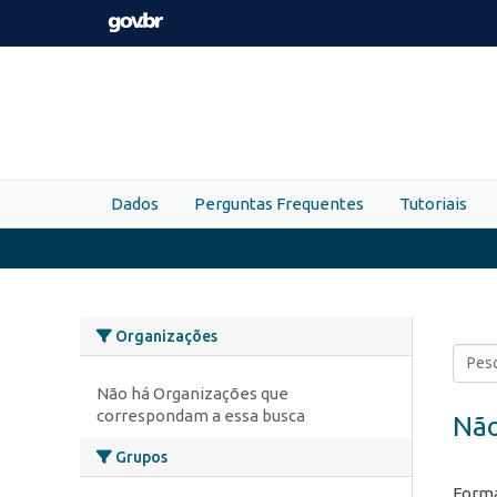
Skip to main content
Dados
Perguntas Frequentes
Tutoriais
Organizações
Não há Organizações que
correspondam a essa busca
Não
Grupos
Forma