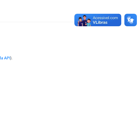
a API
).