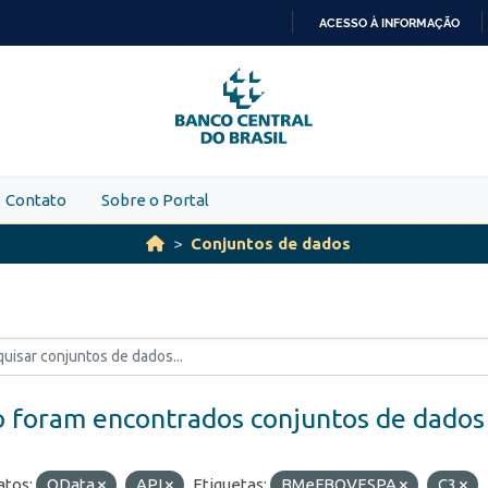
ACESSO À INFORMAÇÃO
IR
PARA
O
CONTEÚDO
Contato
Sobre o Portal
Conjuntos de dados
 foram encontrados conjuntos de dados
tos:
OData
API
Etiquetas:
BMeFBOVESPA
C3