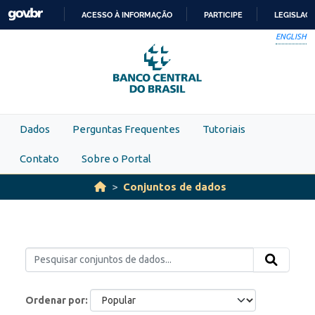
Skip to main content
ACESSO À INFORMAÇÃO
PARTICIPE
LEGISLAÇ
IR
ENGLISH
PARA
O
CONTEÚDO
Dados
Perguntas Frequentes
Tutoriais
Contato
Sobre o Portal
Conjuntos de dados
Ordenar por