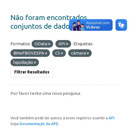
Não foram encontrados
conjuntos de dados
Formatos:
OData
API
Etiquetas:
BMeFBOVESPA
C3
câmara
liquidação
Filtrar Resultados
Por favor tente uma nova pesquisa.
Você também pode ter acesso a esses registros usando a
API
(veja
Documentação da API
).