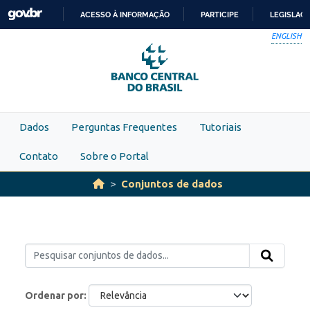
Skip to main content
ACESSO À INFORMAÇÃO
PARTICIPE
LEGISLAÇ
IR
ENGLISH
PARA
O
CONTEÚDO
Dados
Perguntas Frequentes
Tutoriais
Contato
Sobre o Portal
Conjuntos de dados
Ordenar por