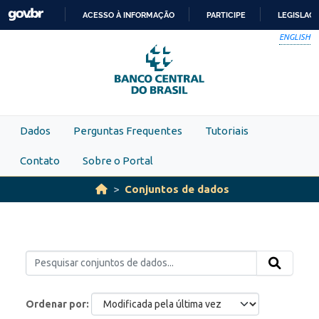
Skip to main content
ACESSO À INFORMAÇÃO
PARTICIPE
LEGISLAÇ
IR
ENGLISH
PARA
O
CONTEÚDO
Dados
Perguntas Frequentes
Tutoriais
Contato
Sobre o Portal
Conjuntos de dados
Ordenar por