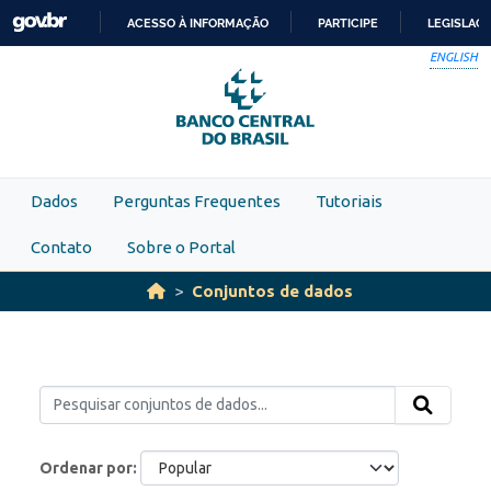
Skip to main content
ACESSO À INFORMAÇÃO
PARTICIPE
LEGISLAÇ
IR
ENGLISH
PARA
O
CONTEÚDO
Dados
Perguntas Frequentes
Tutoriais
Contato
Sobre o Portal
Conjuntos de dados
Ordenar por