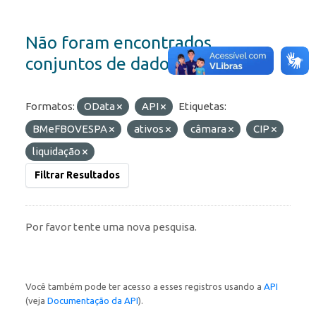
Não foram encontrados
conjuntos de dados
Formatos:
OData
API
Etiquetas:
BMeFBOVESPA
ativos
câmara
CIP
liquidação
Filtrar Resultados
Por favor tente uma nova pesquisa.
Você também pode ter acesso a esses registros usando a
API
(veja
Documentação da API
).