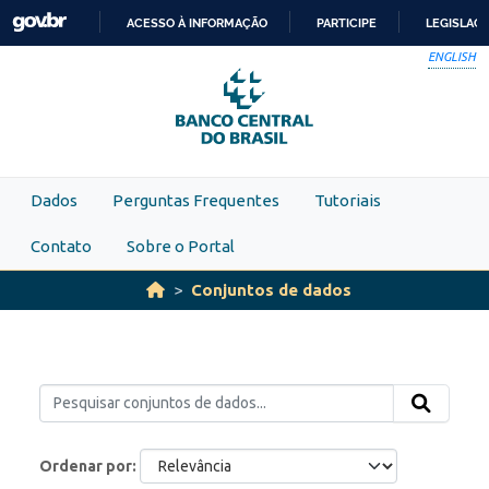
Skip to main content
ACESSO À INFORMAÇÃO
PARTICIPE
LEGISLAÇ
IR
ENGLISH
PARA
O
CONTEÚDO
Dados
Perguntas Frequentes
Tutoriais
Contato
Sobre o Portal
Conjuntos de dados
Ordenar por