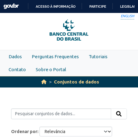
Skip to main content
ACESSO À INFORMAÇÃO
PARTICIPE
LEGISLAÇ
IR
ENGLISH
PARA
O
CONTEÚDO
Dados
Perguntas Frequentes
Tutoriais
Contato
Sobre o Portal
Conjuntos de dados
Ordenar por