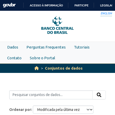
Skip to main content
ACESSO À INFORMAÇÃO
PARTICIPE
LEGISLAÇ
IR
ENGLISH
PARA
O
CONTEÚDO
Dados
Perguntas Frequentes
Tutoriais
Contato
Sobre o Portal
Conjuntos de dados
Ordenar por