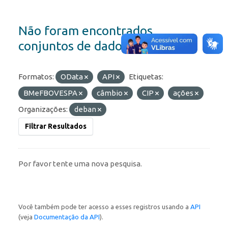
Não foram encontrados
conjuntos de dados
Formatos:
OData
API
Etiquetas:
BMeFBOVESPA
câmbio
CIP
ações
Organizações:
deban
Filtrar Resultados
Por favor tente uma nova pesquisa.
Você também pode ter acesso a esses registros usando a
API
(veja
Documentação da API
).