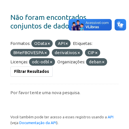
Não foram encontrados
conjuntos de dados
Formatos:
OData
API
Etiquetas:
BMeFBOVESPA
derivativos
CIP
Licenças:
odc-odbl
Organizações:
deban
Filtrar Resultados
Por favor tente uma nova pesquisa.
Você também pode ter acesso a esses registros usando a
API
(veja
Documentação da API
).