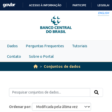
Skip to main content
ACESSO À INFORMAÇÃO
PARTICIPE
LEGISLAÇ
IR
ENGLISH
PARA
O
CONTEÚDO
Dados
Perguntas Frequentes
Tutoriais
Contato
Sobre o Portal
Conjuntos de dados
Ordenar por