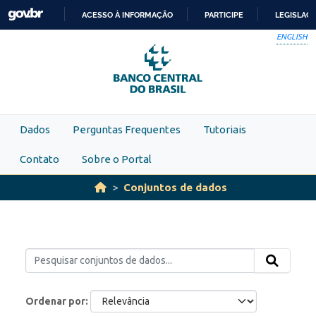
Skip to main content
ACESSO À INFORMAÇÃO
PARTICIPE
LEGISLAÇ
IR
ENGLISH
PARA
O
CONTEÚDO
Dados
Perguntas Frequentes
Tutoriais
Contato
Sobre o Portal
Conjuntos de dados
Ordenar por