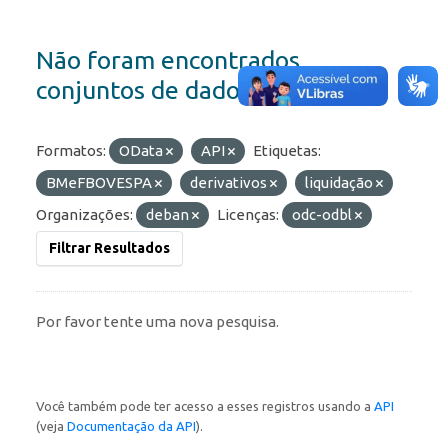
Não foram encontrados
conjuntos de dados
Formatos:
OData
API
Etiquetas:
BMeFBOVESPA
derivativos
liquidação
Organizações:
deban
Licenças:
odc-odbl
Filtrar Resultados
Por favor tente uma nova pesquisa.
Você também pode ter acesso a esses registros usando a
API
(veja
Documentação da API
).