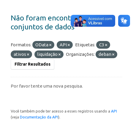
Não foram encontrados
conjuntos de dados
Formatos:
OData
API
Etiquetas:
C3
ativos
liquidação
Organizações:
deban
Filtrar Resultados
Por favor tente uma nova pesquisa.
Você também pode ter acesso a esses registros usando a
API
(veja
Documentação da API
).