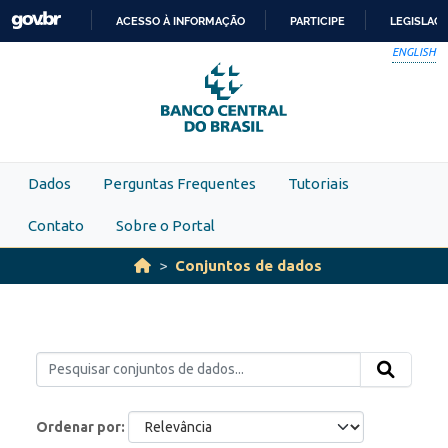
Skip to main content
ACESSO À INFORMAÇÃO
PARTICIPE
LEGISLAÇ
IR
ENGLISH
PARA
O
CONTEÚDO
Dados
Perguntas Frequentes
Tutoriais
Contato
Sobre o Portal
Conjuntos de dados
Ordenar por