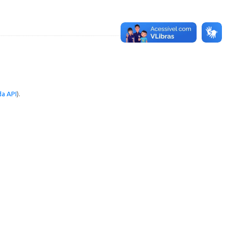
a API
).