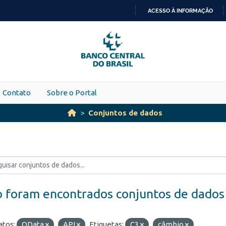
ACESSO À INFORMAÇÃO
IR
PARA
O
CONTEÚDO
Contato
Sobre o Portal
Conjuntos de dados
 foram encontrados conjuntos de dados
tos:
OData
API
Etiquetas:
C3
câmbio