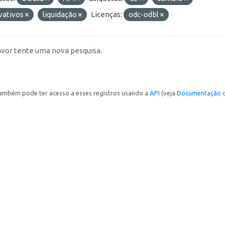
vativos
liquidação
Licenças:
odc-odbl
avor tente uma nova pesquisa.
ambém pode ter acesso a esses registros usando a
API
(veja
Documentação d