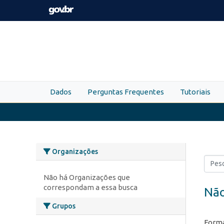
Skip to main content
Dados
Perguntas Frequentes
Tutoriais
Organizações
Não há Organizações que
correspondam a essa busca
Não
Grupos
Forma