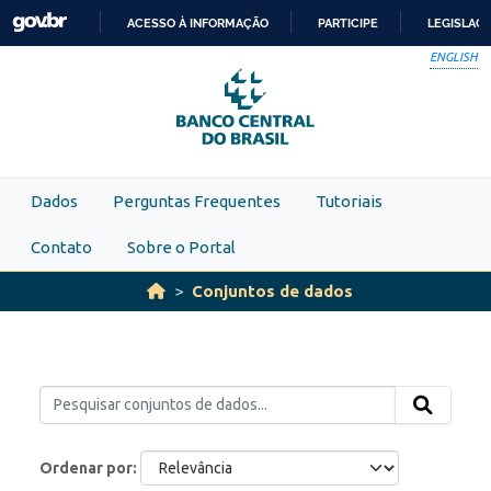
Skip to main content
ACESSO À INFORMAÇÃO
PARTICIPE
LEGISLAÇ
IR
ENGLISH
PARA
O
CONTEÚDO
Dados
Perguntas Frequentes
Tutoriais
Contato
Sobre o Portal
Conjuntos de dados
Ordenar por