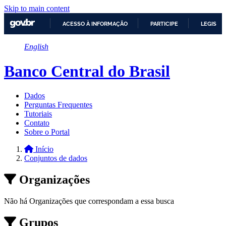
Skip to main content
ACESSO À INFORMAÇÃO
PARTICIPE
LEGISLA
IR
English
PARA
O
CONTEÚDO
Banco Central do Brasil
Dados
Perguntas Frequentes
Tutoriais
Contato
Sobre o Portal
Início
Conjuntos de dados
Organizações
Não há Organizações que correspondam a essa busca
Grupos