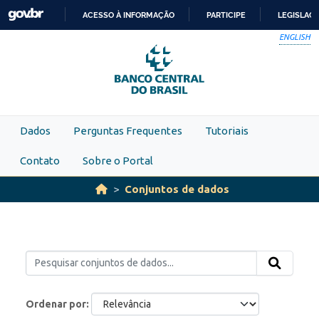
Skip to main content
ACESSO À INFORMAÇÃO
PARTICIPE
LEGISLAÇ
IR
ENGLISH
PARA
O
CONTEÚDO
Dados
Perguntas Frequentes
Tutoriais
Contato
Sobre o Portal
Conjuntos de dados
Ordenar por