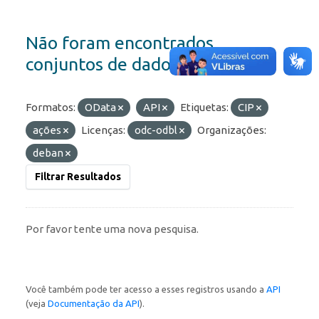
Não foram encontrados
conjuntos de dados
Formatos:
OData
API
Etiquetas:
CIP
ações
Licenças:
odc-odbl
Organizações:
deban
Filtrar Resultados
Por favor tente uma nova pesquisa.
Você também pode ter acesso a esses registros usando a
API
(veja
Documentação da API
).