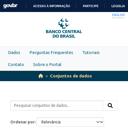
Skip to main content
ACESSO À INFORMAÇÃO
PARTICIPE
LEGISLAÇ
IR
ENGLISH
PARA
O
CONTEÚDO
Dados
Perguntas Frequentes
Tutoriais
Contato
Sobre o Portal
Conjuntos de dados
Ordenar por