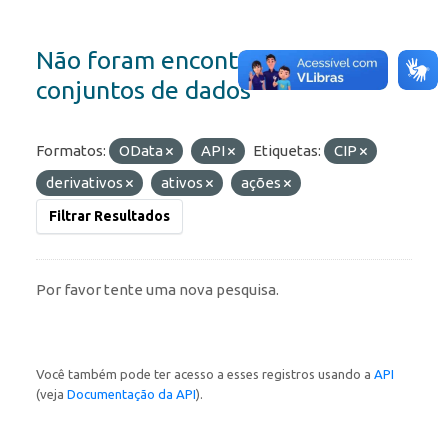
Não foram encontrados
conjuntos de dados
Formatos:
OData
API
Etiquetas:
CIP
derivativos
ativos
ações
Filtrar Resultados
Por favor tente uma nova pesquisa.
Você também pode ter acesso a esses registros usando a
API
(veja
Documentação da API
).