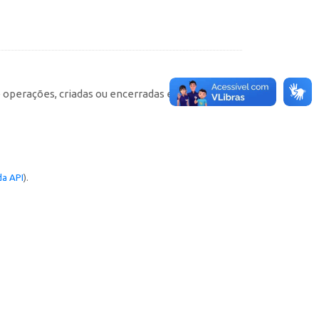
e operações, criadas ou encerradas em cada
a API
).