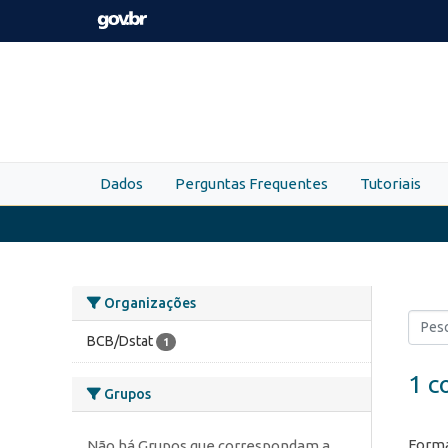
Skip to main content
Dados
Perguntas Frequentes
Tutoriais
Organizações
BCB/Dstat
1
1 c
Grupos
Forma
Não há Grupos que correspondam a