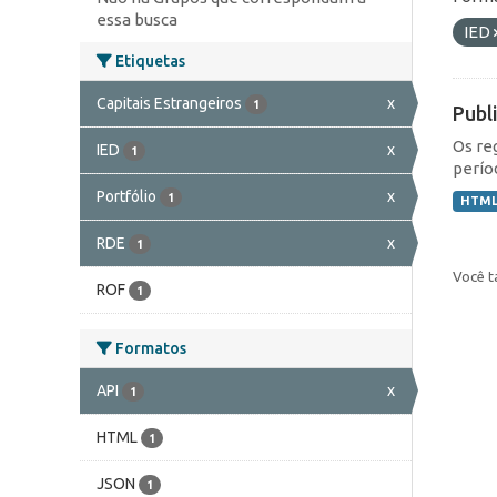
essa busca
IED
Etiquetas
Capitais Estrangeiros
x
1
Publ
Os re
IED
x
1
perío
Portfólio
x
1
HTM
RDE
x
1
Você t
ROF
1
Formatos
API
x
1
HTML
1
JSON
1