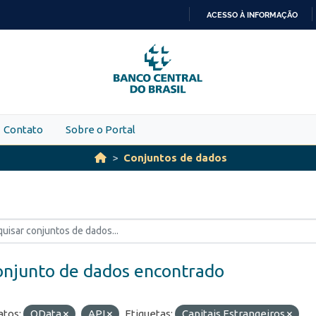
ACESSO À INFORMAÇÃO
IR
PARA
O
CONTEÚDO
Contato
Sobre o Portal
Conjuntos de dados
onjunto de dados encontrado
tos:
OData
API
Etiquetas:
Capitais Estrangeiros