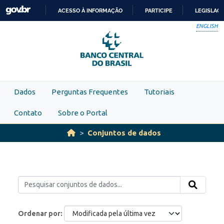
Skip to main content
ACESSO À INFORMAÇÃO
PARTICIPE
LEGISLAÇ
IR
ENGLISH
PARA
O
CONTEÚDO
Dados
Perguntas Frequentes
Tutoriais
Contato
Sobre o Portal
Conjuntos de dados
Ordenar por