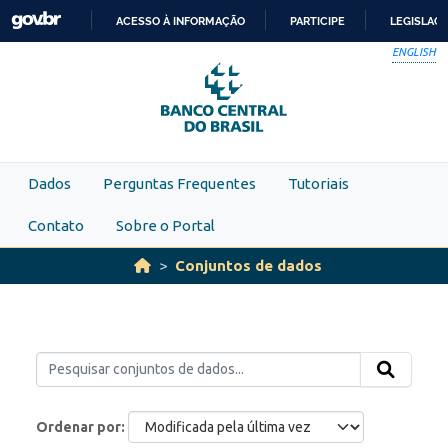
Skip to main content
ACESSO À INFORMAÇÃO
PARTICIPE
LEGISLAÇ
IR
ENGLISH
PARA
O
CONTEÚDO
Dados
Perguntas Frequentes
Tutoriais
Contato
Sobre o Portal
Conjuntos de dados
Ordenar por