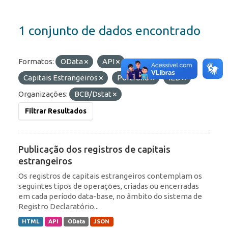
1 conjunto de dados encontrado
Formatos:
OData
API
Etiquetas:
Capitais Estrangeiros
Portfólio
IED
Organizações:
BCB/Dstat
Filtrar Resultados
Publicação dos registros de capitais
estrangeiros
Os registros de capitais estrangeiros contemplam os
seguintes tipos de operações, criadas ou encerradas
em cada período data-base, no âmbito do sistema de
Registro Declaratório...
HTML
API
OData
JSON