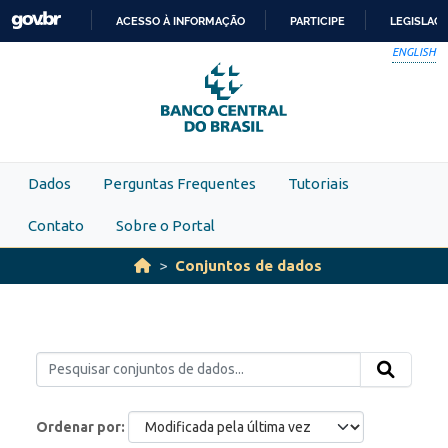
Skip to main content
ACESSO À INFORMAÇÃO
PARTICIPE
LEGISLAÇ
IR
ENGLISH
PARA
O
CONTEÚDO
Dados
Perguntas Frequentes
Tutoriais
Contato
Sobre o Portal
Conjuntos de dados
Ordenar por