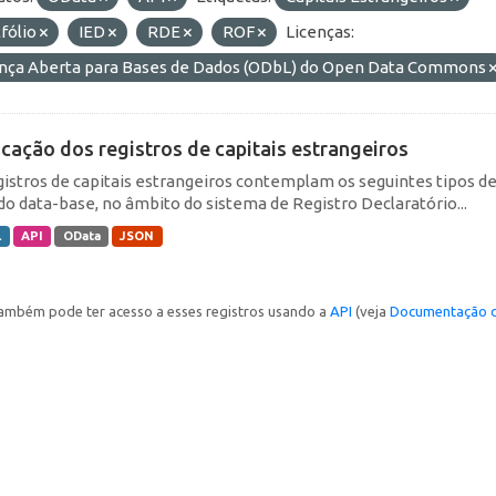
fólio
IED
RDE
ROF
Licenças:
ença Aberta para Bases de Dados (ODbL) do Open Data Commons
icação dos registros de capitais estrangeiros
gistros de capitais estrangeiros contemplam os seguintes tipos d
do data-base, no âmbito do sistema de Registro Declaratório...
L
API
OData
JSON
ambém pode ter acesso a esses registros usando a
API
(veja
Documentação d