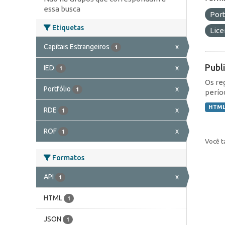
essa busca
Port
Etiquetas
Lic
Capitais Estrangeiros
x
1
Publ
IED
x
1
Os re
Portfólio
x
1
perío
HTM
RDE
x
1
ROF
x
1
Você t
Formatos
API
x
1
HTML
1
JSON
1