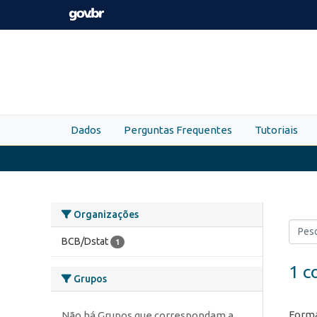
Skip to main content
Dados
Perguntas Frequentes
Tutoriais
Organizações
BCB/Dstat
1
1 c
Grupos
Forma
Não há Grupos que correspondam a