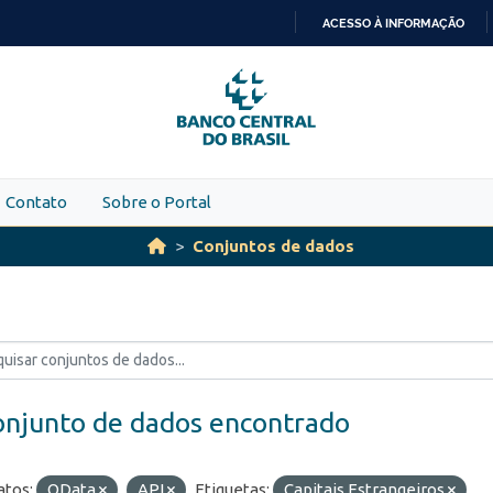
ACESSO À INFORMAÇÃO
IR
PARA
O
CONTEÚDO
Contato
Sobre o Portal
Conjuntos de dados
onjunto de dados encontrado
tos:
OData
API
Etiquetas:
Capitais Estrangeiros