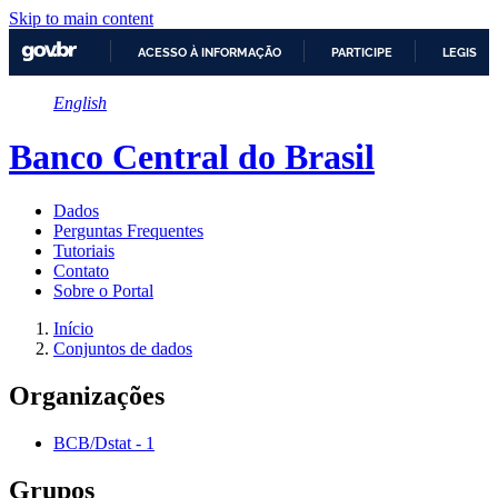
Skip to main content
ACESSO À INFORMAÇÃO
PARTICIPE
LEGISLA
IR
English
PARA
O
CONTEÚDO
Banco Central do Brasil
Dados
Perguntas Frequentes
Tutoriais
Contato
Sobre o Portal
Início
Conjuntos de dados
Organizações
BCB/Dstat
-
1
Grupos