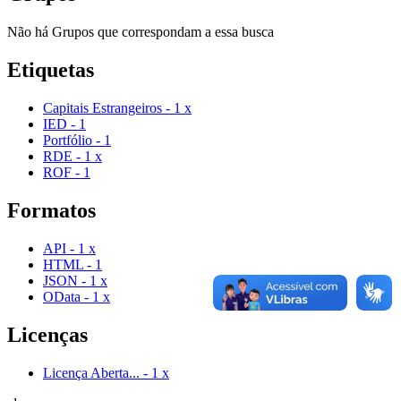
Não há Grupos que correspondam a essa busca
Etiquetas
Capitais Estrangeiros
-
1
x
IED
-
1
Portfólio
-
1
RDE
-
1
x
ROF
-
1
Formatos
API
-
1
x
HTML
-
1
JSON
-
1
x
OData
-
1
x
Licenças
Licença Aberta...
-
1
x