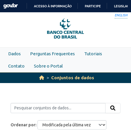
Skip to main content
ACESSO À INFORMAÇÃO
PARTICIPE
LEGISLAÇ
IR
ENGLISH
PARA
O
CONTEÚDO
Dados
Perguntas Frequentes
Tutoriais
Contato
Sobre o Portal
Conjuntos de dados
Ordenar por