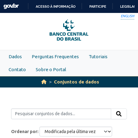
Skip to main content
ACESSO À INFORMAÇÃO
PARTICIPE
LEGISLAÇ
IR
ENGLISH
PARA
O
CONTEÚDO
Dados
Perguntas Frequentes
Tutoriais
Contato
Sobre o Portal
Conjuntos de dados
Ordenar por