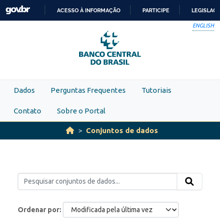
Skip to main content
ACESSO À INFORMAÇÃO
PARTICIPE
LEGISLAÇ
IR
ENGLISH
PARA
O
CONTEÚDO
Dados
Perguntas Frequentes
Tutoriais
Contato
Sobre o Portal
Conjuntos de dados
Ordenar por