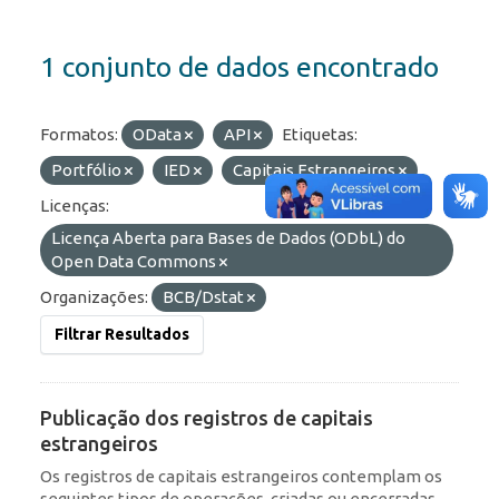
1 conjunto de dados encontrado
Formatos:
OData
API
Etiquetas:
Portfólio
IED
Capitais Estrangeiros
Licenças:
Licença Aberta para Bases de Dados (ODbL) do
Open Data Commons
Organizações:
BCB/Dstat
Filtrar Resultados
Publicação dos registros de capitais
estrangeiros
Os registros de capitais estrangeiros contemplam os
seguintes tipos de operações, criadas ou encerradas