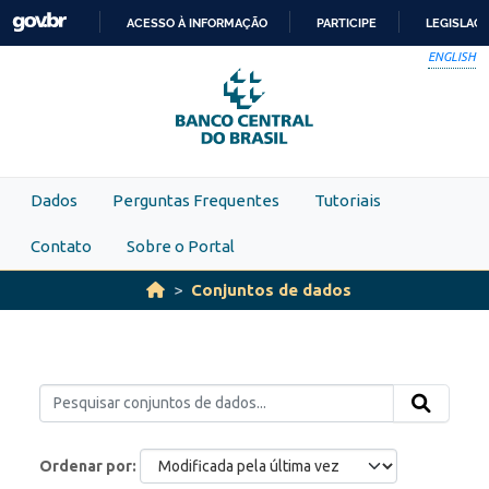
Skip to main content
ACESSO À INFORMAÇÃO
PARTICIPE
LEGISLAÇ
IR
ENGLISH
PARA
O
CONTEÚDO
Dados
Perguntas Frequentes
Tutoriais
Contato
Sobre o Portal
Conjuntos de dados
Ordenar por