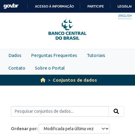
Skip to main content
ACESSO À INFORMAÇÃO
PARTICIPE
LEGISLAÇ
IR
ENGLISH
PARA
O
CONTEÚDO
Dados
Perguntas Frequentes
Tutoriais
Contato
Sobre o Portal
Conjuntos de dados
Ordenar por