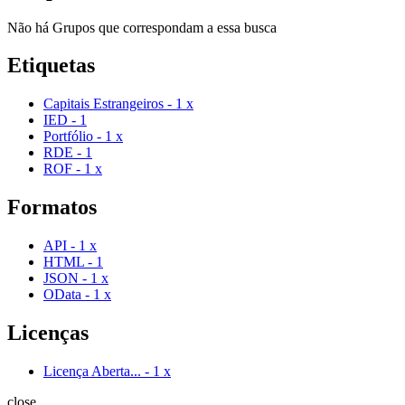
Não há Grupos que correspondam a essa busca
Etiquetas
Capitais Estrangeiros
-
1
x
IED
-
1
Portfólio
-
1
x
RDE
-
1
ROF
-
1
x
Formatos
API
-
1
x
HTML
-
1
JSON
-
1
x
OData
-
1
x
Licenças
Licença Aberta...
-
1
x
close