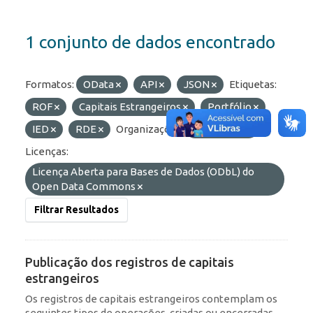
1 conjunto de dados encontrado
Formatos:
OData
API
JSON
Etiquetas:
ROF
Capitais Estrangeiros
Portfólio
IED
RDE
Organizações:
BCB/Dstat
Licenças:
Licença Aberta para Bases de Dados (ODbL) do
Open Data Commons
Filtrar Resultados
Publicação dos registros de capitais
estrangeiros
Os registros de capitais estrangeiros contemplam os
seguintes tipos de operações, criadas ou encerradas