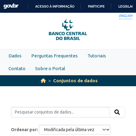
Skip to main content
ACESSO À INFORMAÇÃO
PARTICIPE
LEGISLAÇ
IR
ENGLISH
PARA
O
CONTEÚDO
Dados
Perguntas Frequentes
Tutoriais
Contato
Sobre o Portal
Conjuntos de dados
Ordenar por