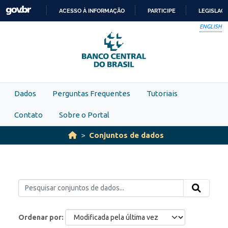
Skip to main content
ACESSO À INFORMAÇÃO
PARTICIPE
LEGISLAÇ
IR
ENGLISH
PARA
O
CONTEÚDO
Dados
Perguntas Frequentes
Tutoriais
Contato
Sobre o Portal
Conjuntos de dados
Ordenar por