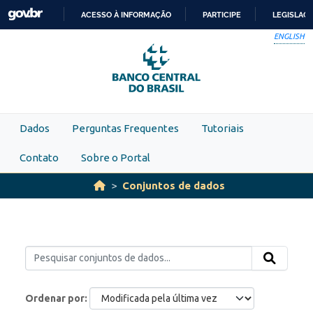
Skip to main content
ACESSO À INFORMAÇÃO
PARTICIPE
LEGISLAÇ
IR
ENGLISH
PARA
O
CONTEÚDO
Dados
Perguntas Frequentes
Tutoriais
Contato
Sobre o Portal
Conjuntos de dados
Ordenar por