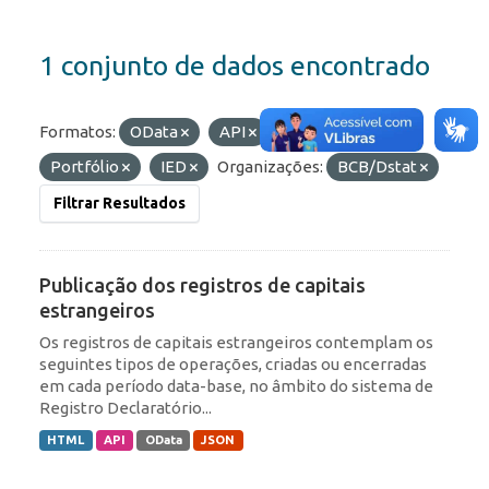
1 conjunto de dados encontrado
Formatos:
OData
API
Etiquetas:
ROF
Portfólio
IED
Organizações:
BCB/Dstat
Filtrar Resultados
Publicação dos registros de capitais
estrangeiros
Os registros de capitais estrangeiros contemplam os
seguintes tipos de operações, criadas ou encerradas
em cada período data-base, no âmbito do sistema de
Registro Declaratório...
HTML
API
OData
JSON