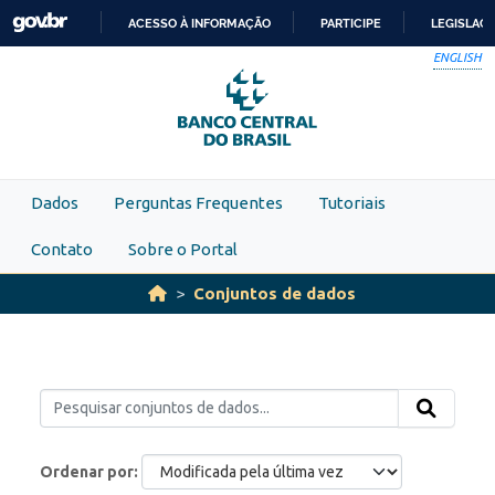
Skip to main content
ACESSO À INFORMAÇÃO
PARTICIPE
LEGISLAÇ
IR
ENGLISH
PARA
O
CONTEÚDO
Dados
Perguntas Frequentes
Tutoriais
Contato
Sobre o Portal
Conjuntos de dados
Ordenar por