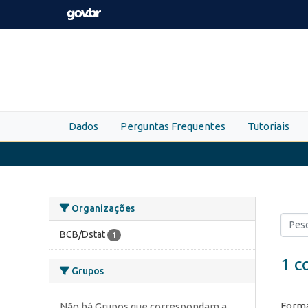
Skip to main content
Dados
Perguntas Frequentes
Tutoriais
Organizações
BCB/Dstat
1
1 c
Grupos
Forma
Não há Grupos que correspondam a