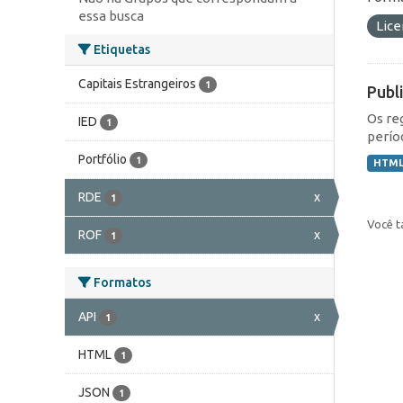
essa busca
Lic
Etiquetas
Capitais Estrangeiros
1
Publ
Os re
IED
1
perío
Portfólio
1
HTM
RDE
x
1
Você t
ROF
x
1
Formatos
API
x
1
HTML
1
JSON
1