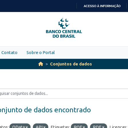
ACESSO À INFORMAÇÃO
IR
PARA
O
CONTEÚDO
Contato
Sobre o Portal
Conjuntos de dados
onjunto de dados encontrado
tos:
OData
API
Etiquetas:
ROF
RDE
Licenças: