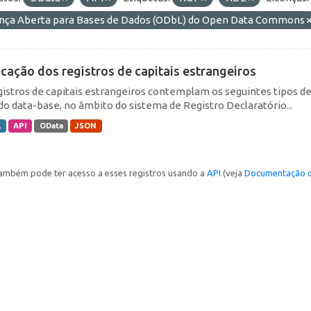
ença Aberta para Bases de Dados (ODbL) do Open Data Commons
icação dos registros de capitais estrangeiros
gistros de capitais estrangeiros contemplam os seguintes tipos d
do data-base, no âmbito do sistema de Registro Declaratório...
L
API
OData
JSON
ambém pode ter acesso a esses registros usando a
API
(veja
Documentação d