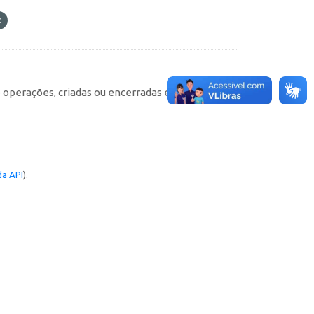
e operações, criadas ou encerradas em cada
a API
).