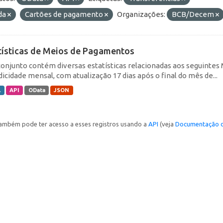
da
Cartões de pagamento
Organizações:
BCB/Decem
tísticas de Meios de Pagamentos
conjunto contém diversas estatísticas relacionadas aos seguin
dicidade mensal, com atualização 17 dias após o final do mês de...
L
API
OData
JSON
ambém pode ter acesso a esses registros usando a
API
(veja
Documentação d