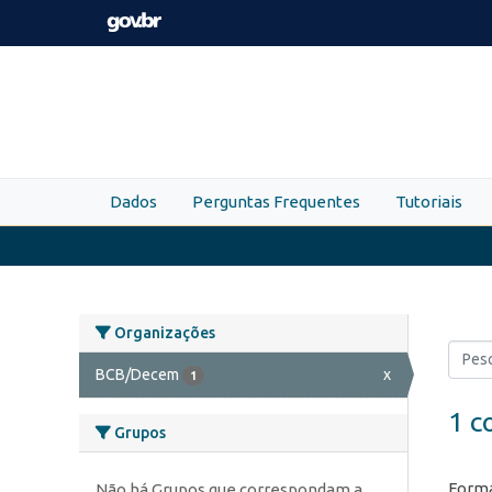
Skip to main content
Dados
Perguntas Frequentes
Tutoriais
Organizações
BCB/Decem
x
1
1 c
Grupos
Forma
Não há Grupos que correspondam a