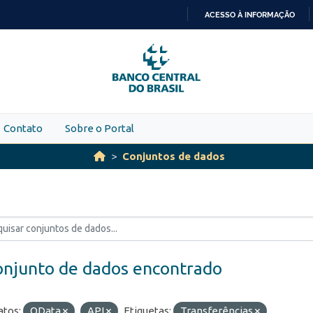
ACESSO À INFORMAÇÃO
IR
PARA
O
CONTEÚDO
Contato
Sobre o Portal
Conjuntos de dados
onjunto de dados encontrado
tos:
OData
API
Etiquetas:
Transferências