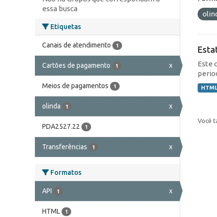
essa busca
olin
Etiquetas
Canais de atendimento
1
Esta
Este 
Cartões de pagamento
x
1
perio
Meios de pagamentos
1
HTM
olinda
x
1
Você t
PDA2527.22
1
Transferências
x
1
Formatos
API
x
1
HTML
1