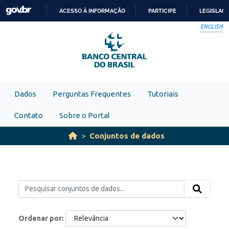
Skip to main content
ACESSO À INFORMAÇÃO
PARTICIPE
LEGISLAÇ
IR
ENGLISH
PARA
O
CONTEÚDO
Dados
Perguntas Frequentes
Tutoriais
Contato
Sobre o Portal
Conjuntos de dados
Ordenar por