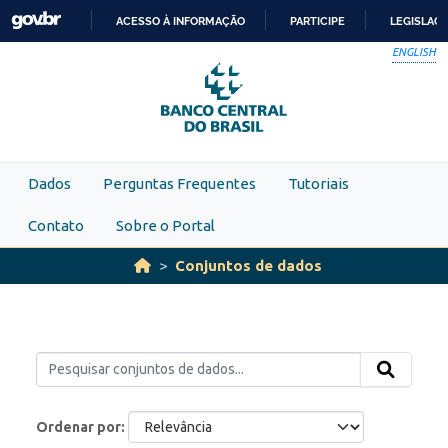
Skip to main content
ACESSO À INFORMAÇÃO
PARTICIPE
LEGISLAÇ
IR
ENGLISH
PARA
O
CONTEÚDO
Dados
Perguntas Frequentes
Tutoriais
Contato
Sobre o Portal
Conjuntos de dados
Ordenar por