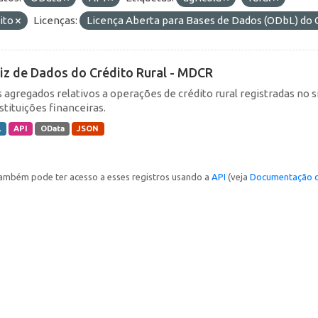
ito
Licenças:
Licença Aberta para Bases de Dados (ODbL) 
iz de Dados do Crédito Rural - MDCR
 agregados relativos a operações de crédito rural registradas no s
stituições financeiras.
L
API
OData
JSON
ambém pode ter acesso a esses registros usando a
API
(veja
Documentação d