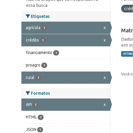
essa busca
créd
Etiquetas
agrícola
x
1
Matr
Dados
crédito
x
1
em in
financiamento
1
HTM
proagro
1
Você t
rural
x
1
Formatos
API
x
1
HTML
1
JSON
1