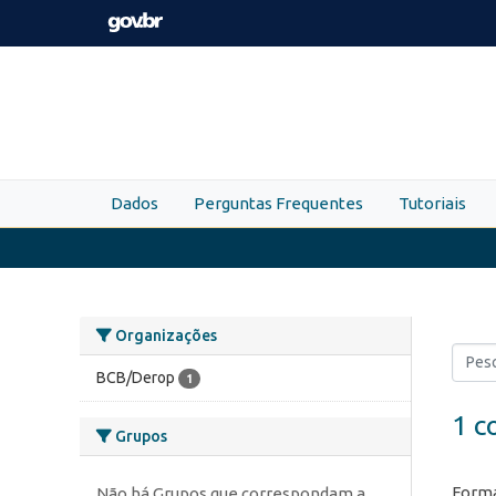
Skip to main content
Dados
Perguntas Frequentes
Tutoriais
Organizações
BCB/Derop
1
1 c
Grupos
Forma
Não há Grupos que correspondam a