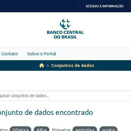
ACESSO À INFORMAÇÃO
IR
PARA
O
CONTEÚDO
Contato
Sobre o Portal
Conjuntos de dados
onjunto de dados encontrado
tos:
OData
API
Etiquetas:
agrícola
rural