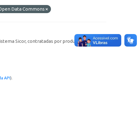
do Open Data Commons
istema Sicor, contratadas por produtores rurais
a API
).