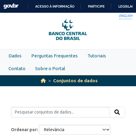
Skip to main content
ACESSO À INFORMAÇÃO
PARTICIPE
LEGISLAÇ
IR
ENGLISH
PARA
O
CONTEÚDO
Dados
Perguntas Frequentes
Tutoriais
Contato
Sobre o Portal
Conjuntos de dados
Ordenar por