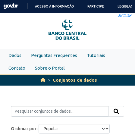
Skip to main content
ACESSO À INFORMAÇÃO
PARTICIPE
LEGISLAÇ
IR
ENGLISH
PARA
O
CONTEÚDO
Dados
Perguntas Frequentes
Tutoriais
Contato
Sobre o Portal
Conjuntos de dados
Ordenar por