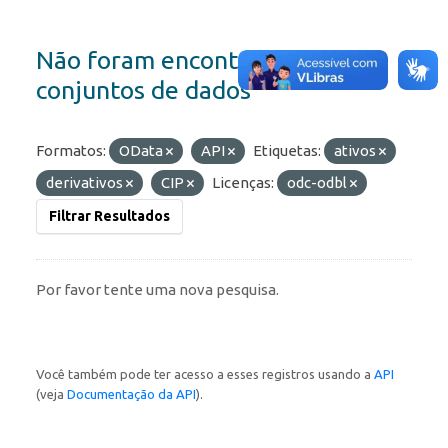
Não foram encontrados
conjuntos de dados
Formatos:
OData
API
Etiquetas:
ativos
derivativos
CIP
Licenças:
odc-odbl
Filtrar Resultados
Por favor tente uma nova pesquisa.
Você também pode ter acesso a esses registros usando a
API
(veja
Documentação da API
).