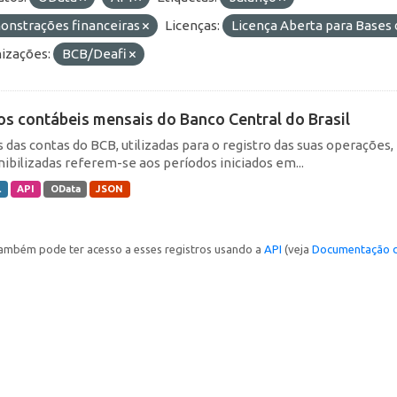
onstrações financeiras
Licenças:
Licença Aberta para Base
izações:
BCB/Deafi
os contábeis mensais do Banco Central do Brasil
s das contas do BCB, utilizadas para o registro das suas operações
nibilizadas referem-se aos períodos iniciados em...
L
API
OData
JSON
ambém pode ter acesso a esses registros usando a
API
(veja
Documentação d