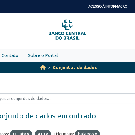
ACESSO À INFORMAÇÃO
IR
PARA
O
CONTEÚDO
Contato
Sobre o Portal
Conjuntos de dados
onjunto de dados encontrado
tos:
OData
API
Etiquetas:
balanço