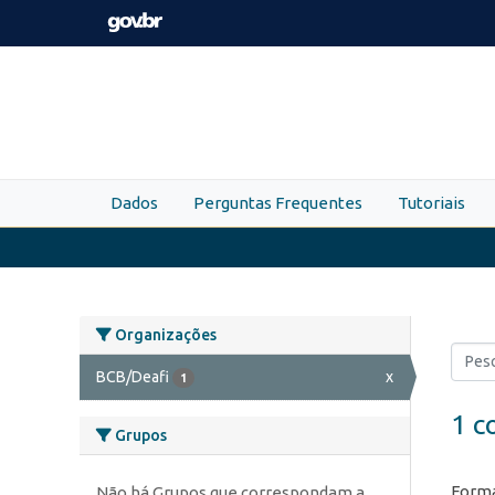
Skip to main content
Dados
Perguntas Frequentes
Tutoriais
Organizações
BCB/Deafi
x
1
1 c
Grupos
Forma
Não há Grupos que correspondam a