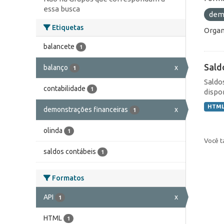
essa busca
dem
Etiquetas
Organ
balancete
1
Sald
balanço
x
1
Saldo
contabilidade
1
dispo
HTM
demonstrações financeiras
x
1
olinda
1
Você t
saldos contábeis
1
Formatos
API
x
1
HTML
1