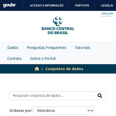
Skip to main content
ACESSO À INFORMAÇÃO
PARTICIPE
LEGISLAÇ
IR
ENGLISH
PARA
O
CONTEÚDO
Dados
Perguntas Frequentes
Tutoriais
Contato
Sobre o Portal
Conjuntos de dados
Ordenar por