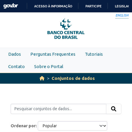
Skip to main content
ACESSO À INFORMAÇÃO
PARTICIPE
LEGISLAÇ
IR
ENGLISH
PARA
O
CONTEÚDO
Dados
Perguntas Frequentes
Tutoriais
Contato
Sobre o Portal
Conjuntos de dados
Ordenar por