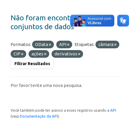
Não foram encontrados
conjuntos de dados
Formatos:
OData
API
Etiquetas:
câmara
CIP
ações
derivativos
Filtrar Resultados
Por favor tente uma nova pesquisa.
Você também pode ter acesso a esses registros usando a
API
(veja
Documentação da API
).