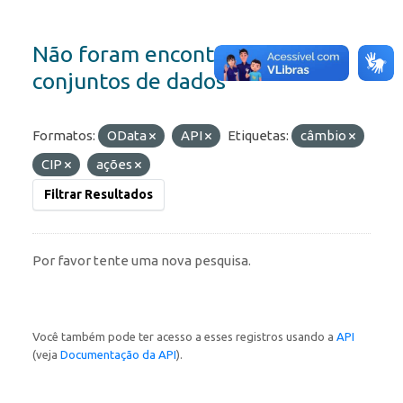
Não foram encontrados
conjuntos de dados
Formatos:
OData
API
Etiquetas:
câmbio
CIP
ações
Filtrar Resultados
Por favor tente uma nova pesquisa.
Você também pode ter acesso a esses registros usando a
API
(veja
Documentação da API
).