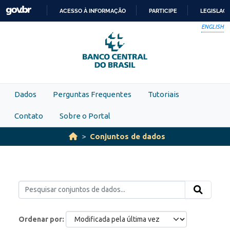
Skip to main content
ACESSO À INFORMAÇÃO
PARTICIPE
LEGISLAÇ
IR
ENGLISH
PARA
O
CONTEÚDO
Dados
Perguntas Frequentes
Tutoriais
Contato
Sobre o Portal
Conjuntos de dados
Ordenar por