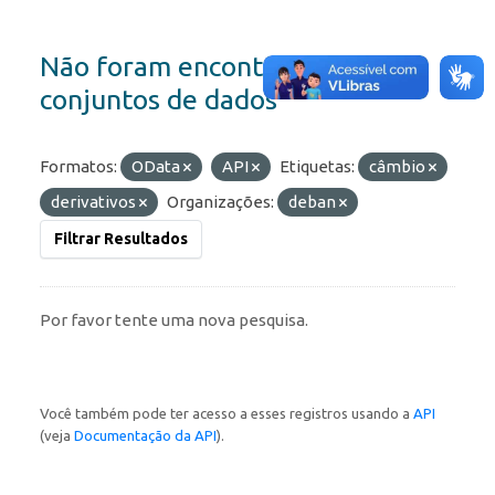
Não foram encontrados
conjuntos de dados
Formatos:
OData
API
Etiquetas:
câmbio
derivativos
Organizações:
deban
Filtrar Resultados
Por favor tente uma nova pesquisa.
Você também pode ter acesso a esses registros usando a
API
(veja
Documentação da API
).