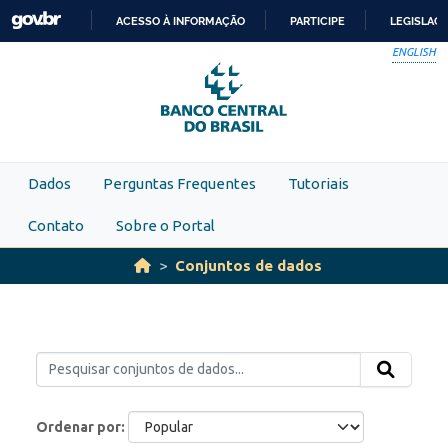
Skip to main content
ACESSO À INFORMAÇÃO
PARTICIPE
LEGISLAÇ
IR
ENGLISH
PARA
O
CONTEÚDO
Dados
Perguntas Frequentes
Tutoriais
Contato
Sobre o Portal
Conjuntos de dados
Ordenar por