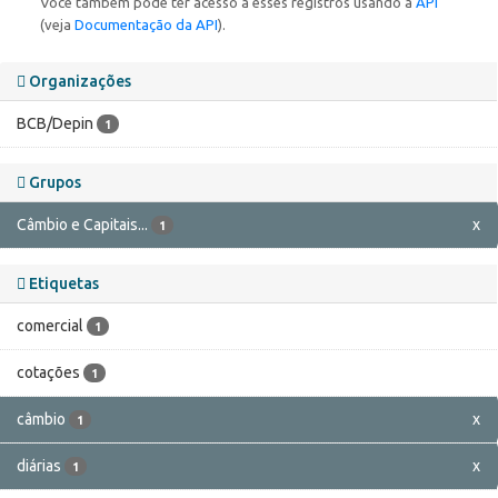
Você também pode ter acesso a esses registros usando a
API
(veja
Documentação da API
).
Organizações
BCB/Depin
1
Grupos
Câmbio e Capitais...
x
1
Etiquetas
comercial
1
cotações
1
câmbio
x
1
diárias
x
1