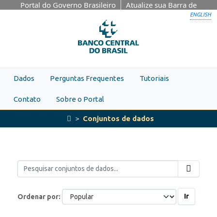
Skip to main content
Portal do Governo Brasileiro
Atualize sua Barra de
Governo
ENGLISH
Dados
Perguntas Frequentes
Tutoriais
Contato
Sobre o Portal
Conjuntos de dados
Ir
Ordenar por