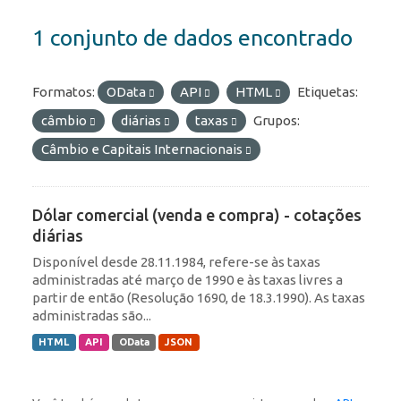
1 conjunto de dados encontrado
Formatos:
OData
API
HTML
Etiquetas:
câmbio
diárias
taxas
Grupos:
Câmbio e Capitais Internacionais
Dólar comercial (venda e compra) - cotações
diárias
Disponível desde 28.11.1984, refere-se às taxas
administradas até março de 1990 e às taxas livres a
partir de então (Resolução 1690, de 18.3.1990). As taxas
administradas são...
HTML
API
OData
JSON