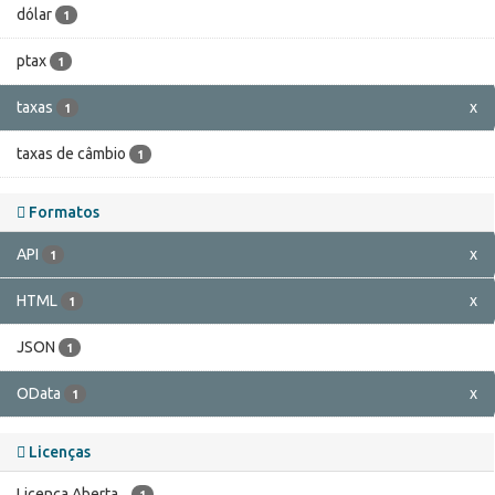
dólar
1
ptax
1
taxas
x
1
taxas de câmbio
1
Formatos
API
x
1
HTML
x
1
JSON
1
OData
x
1
Licenças
Licença Aberta...
1