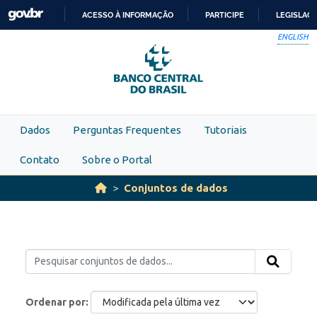
Skip to main content
ACESSO À INFORMAÇÃO
PARTICIPE
LEGISLAÇ
IR
ENGLISH
PARA
O
CONTEÚDO
Dados
Perguntas Frequentes
Tutoriais
Contato
Sobre o Portal
Conjuntos de dados
Ordenar por