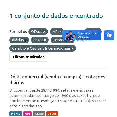
1 conjunto de dados encontrado
Formatos:
OData
API
Etiquetas:
dólar
diárias
taxas
cotações
Grupos:
Câmbio e Capitais Internacionais
Filtrar Resultados
Dólar comercial (venda e compra) - cotações
diárias
Disponível desde 28.11.1984, refere-se às taxas
administradas até março de 1990 e às taxas livres a
partir de então (Resolução 1690, de 18.3.1990). As taxas
administradas são...
HTML
API
OData
JSON